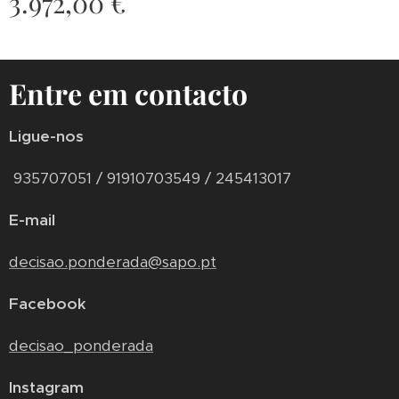
3.972,00
€
Entre em contacto
Ligue-nos
935707051 / 91910703549 / 245413017
E-mail
decisao.ponderada@sapo.pt
Facebook
decisao_ponderada
Instagram