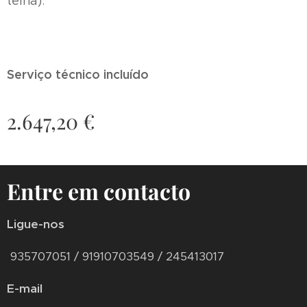
telha).
Serviço técnico incluído
2.647,20
€
Entre em contacto
Ligue-nos
935707051 / 91910703549 / 245413017
E-mail